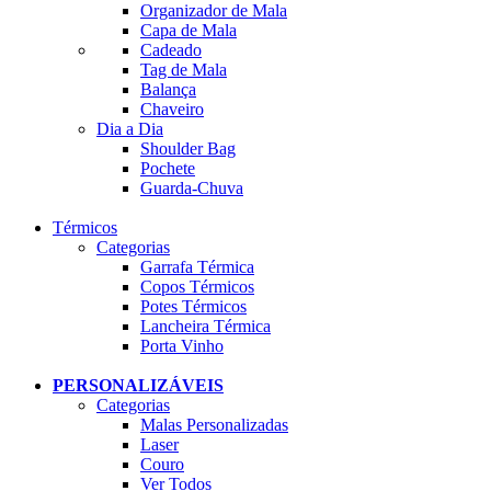
Organizador de Mala
Capa de Mala
Cadeado
Tag de Mala
Balança
Chaveiro
Dia a Dia
Shoulder Bag
Pochete
Guarda-Chuva
Térmicos
Categorias
Garrafa Térmica
Copos Térmicos
Potes Térmicos
Lancheira Térmica
Porta Vinho
PERSONALIZÁVEIS
Categorias
Malas Personalizadas
Laser
Couro
Ver Todos