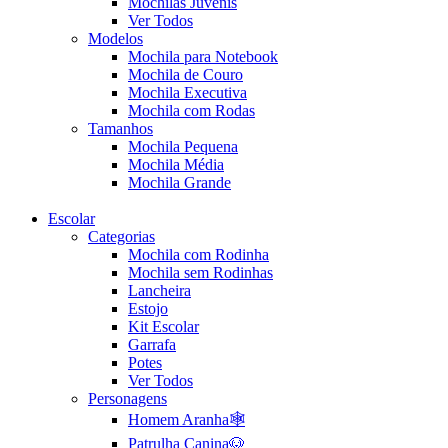
Mochilas Juvenis
Ver Todos
Modelos
Mochila para Notebook
Mochila de Couro
Mochila Executiva
Mochila com Rodas
Tamanhos
Mochila Pequena
Mochila Média
Mochila Grande
Escolar
Categorias
Mochila com Rodinha
Mochila sem Rodinhas
Lancheira
Estojo
Kit Escolar
Garrafa
Potes
Ver Todos
Personagens
Homem Aranha🕸️
Patrulha Canina🐶