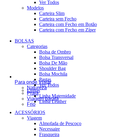
Ver Todos
Modelos
Carteira Slim
Carteira sem Fecho
Carteira com Fecho em Botão
Carteira com Fecho em Zíper
BOLSAS
Categorias
Bolsa de Ombro
Bolsa Transversal
Bolsa De Mão
Shoulder Bag
Bolsa Mochila
Pastas
Para onde Viajar
Ver Todos
Natureza
Linhas
Praia
Linha Maternidade
Viagem barata
Linha Leather
Frio
ACESSÓRIOS
Viagem
Almofada de Pescoço
Necessaire
Frasqueira