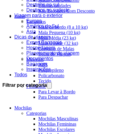
Malas Com Desconto
Destinos no sul
Últimas unidades
Destinos no sudeste
Kits Escolares Com Desconto
Viagem para o exterior
malas
Europa
Tamanhos
América do Sul
Mala de bordo (8 a 10 kg)
Ásia
Mala Pequena (10 kg)
Dicas de viagem
Mala Média (23 kg)
Expert Bagaggio
Mala Grande (32 kg)
Hospedagem
Conjunto de Malas
Planejamento de viagem
Bolsa de Viagem
Documentos
Materiais
Bagagem
ABS
Inspirações
Polipropileno
Todos
Policarbonato
Tecido
Filtrar por categoria
Finalidade
Para Levar à Bordo
Para Despachar
Mochilas
Categorias
Mochilas Masculinas
Mochilas Femininas
Mochilas Escolares