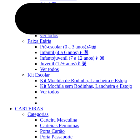
Stitch💜
Mickey e Minnie🐭🎀
Linha Pets🐾
Frozen❄️
Moana🌴
ver todos
Faixa Etária
Pré-escolar (0 a 3 anos)👶🏽
Infantil (4 a 6 anos)👦🏽
Infantojuvenil (7 a 12 anos)👦🏽
Juvenil (12+ anos)👨🏽
Ver todos
Kit Escolar
Kit Mochila de Rodinha, Lancheira e Estojo
Kit Mochila sem Rodinhas, Lancheira e Estojo
Ver todos
CARTEIRAS
Categorias
Carteira Masculina
Carteiras Femininas
Porta Cartão
Porta Passaporte