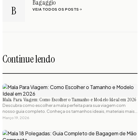
Bagaggio
B
VEJA TODOS OS POSTS
Continue lendo
Mala Para Viagem: Como Escolher o Tamanho e Modelo Ideal em 2026
Descubra como escolher a mala perfeita para sua viagem com
nosso guia completo. Conheça os tamanhos ideais, materiais mais
resistentes e regulamentações de bagagem para viajar sem
Março 19, 2026
preocupações.