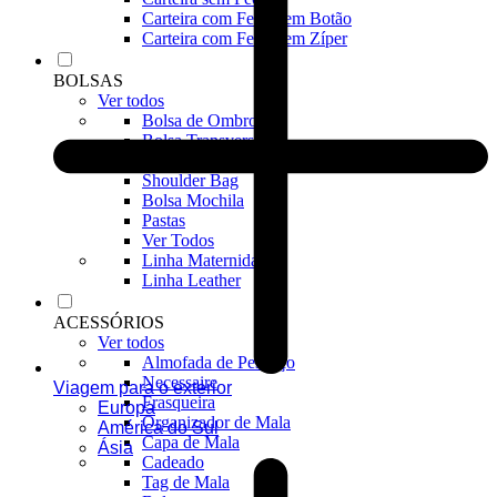
Carteira com Fecho em Botão
Carteira com Fecho em Zíper
BOLSAS
Ver todos
Bolsa de Ombro
Bolsa Transversal
Bolsa De Mão
Shoulder Bag
Bolsa Mochila
Pastas
Ver Todos
Linha Maternidade
Linha Leather
ACESSÓRIOS
Ver todos
Almofada de Pescoço
Necessaire
Viagem para o exterior
Frasqueira
Europa
Organizador de Mala
América do Sul
Capa de Mala
Ásia
Cadeado
Tag de Mala