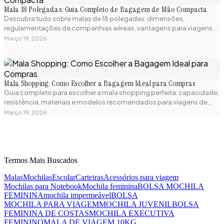
Mala 18 Polegadas: Guia Completo de Bagagem de Mão Compacta
Descubra tudo sobre malas de 18 polegadas: dimensões,
regulamentações de companhias aéreas, vantagens para viagens
curtas e os melhores modelos compactos disponíveis. Guia prático
Março 19, 2026
para escolher a mala de bordo perfeita.
Mala Shopping: Como Escolher a Bagagem Ideal para Compras
Guia completo para escolher a mala shopping perfeita: capacidade,
resistência, materiais e modelos recomendados para viagens de
compras. Dicas práticas e produtos testados para sua próxima
Março 19, 2026
aventura.
Termos Mais Buscados
Malas
Mochilas
Escolar
Carteiras
Acessórios para viagem
Mochilas para Notebook
Mochila feminina
BOLSA MOCHILA
FEMININA
mochila impermeável
BOLSA
MOCHILA PARA VIAGEM
MOCHILA JUVENIL
BOLSA
FEMININA DE COSTAS
MOCHILA EXECUTIVA
FEMININO
MALA DE VIAGEM 10KG