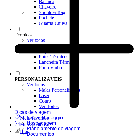
Balança
Chaveiro
Shoulder Bag
Pochete
Guarda-Chuva
Térmicos
Ver todos
Garrafa Térmica
Copos Térmicos
Potes Térmicos
Lancheira Térmica
Porta Vinho
PERSONALIZÁVEIS
Ver todos
Malas Personalizadas
Laser
Couro
Ver Todos
Dicas de viagem
Expert Bagaggio
Meus favoritos
Hospedagem
Meus pedidos
Planejamento de viagem
Blog
Documentos