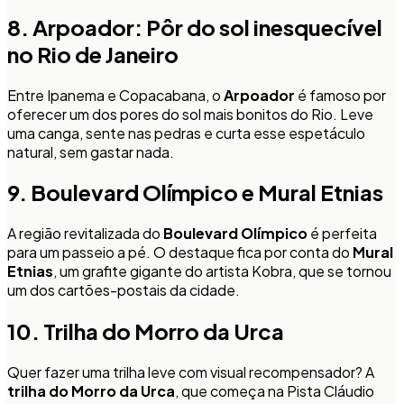
8. Arpoador: Pôr do sol inesquecível
no Rio de Janeiro
Entre Ipanema e Copacabana, o
Arpoador
é famoso por
oferecer um dos pores do sol mais bonitos do Rio. Leve
uma canga, sente nas pedras e curta esse espetáculo
natural, sem gastar nada.
9. Boulevard Olímpico e Mural Etnias
A região revitalizada do
Boulevard Olímpico
é perfeita
para um passeio a pé. O destaque fica por conta do
Mural
Etnias
, um grafite gigante do artista Kobra, que se tornou
um dos cartões-postais da cidade.
10. Trilha do Morro da Urca
Quer fazer uma trilha leve com visual recompensador? A
trilha do Morro da Urca
, que começa na Pista Cláudio