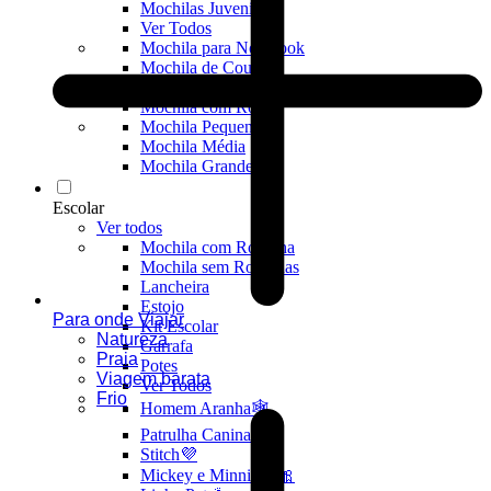
Mochilas Juvenis
Ver Todos
Mochila para Notebook
Mochila de Couro
Mochila Executiva
Mochila com Rodas
Mochila Pequena
Mochila Média
Mochila Grande
Escolar
Ver todos
Mochila com Rodinha
Mochila sem Rodinhas
Lancheira
Estojo
Para onde Viajar
Kit Escolar
Natureza
Garrafa
Praia
Potes
Viagem barata
Ver Todos
Frio
Homem Aranha🕸️
Patrulha Canina🐶
Stitch💜
Mickey e Minnie🐭🎀