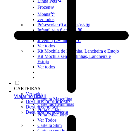
Linha Pets🐾
Frozen❄️
Moana🌴
ver todos
Pré-escolar (0 a 3 anos)👶🏽
Infantil (4 a 6 anos)👦🏽
Infantojuvenil (7 a 12 anos)👦🏽
Juvenil (12+ anos)👨🏽
Ver todos
Kit Mochila de Rodinha, Lancheira e Estojo
Kit Mochila sem Rodinhas, Lancheira e
Estojo
Ver todos
CARTEIRAS
Ver todos
Viajar no Brasil
Carteira Masculina
Destinos no nordeste
Carteiras Femininas
Destinos no sul
Porta Cartão
Destinos no sudeste
Porta Passaporte
Ver Todos
Carteira Slim
Carteira sem Fecho