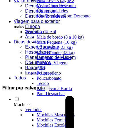
Pais: Leve 3 pague 2
Viajar no Brasil
Malas Com Desconto
Destinos no nordeste
Últimas unidades
Destinos no sul
Kits Escolares Com Desconto
Destinos no sudeste
Viagem para o exterior
Europa
malas
América do Sul
Ver todos
Ásia
Mala de bordo (8 a 10 kg)
Dicas de viagem
Mala Pequena (10 kg)
Expert Bagaggio
Mala Média (23 kg)
Hospedagem
Mala Grande (32 kg)
Planejamento de viagem
Conjunto de Malas
Documentos
Bolsa de Viagem
Bagagem
ABS
Inspirações
Polipropileno
Todos
Policarbonato
Tecido
Filtrar por categoria
Para Levar à Bordo
Para Despachar
Mochilas
Ver todos
Mochilas Masculinas
Mochilas Femininas
Mochilas Escolares