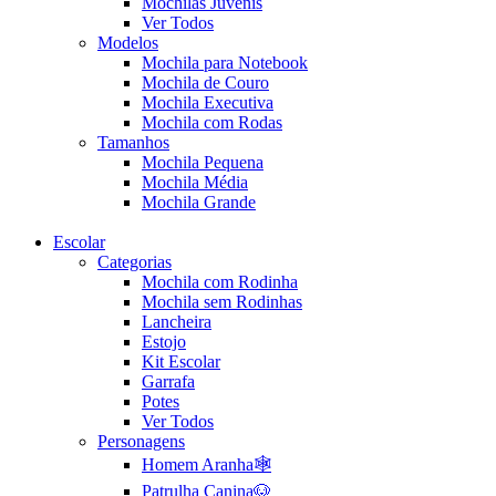
Mochilas Juvenis
Ver Todos
Modelos
Mochila para Notebook
Mochila de Couro
Mochila Executiva
Mochila com Rodas
Tamanhos
Mochila Pequena
Mochila Média
Mochila Grande
Escolar
Categorias
Mochila com Rodinha
Mochila sem Rodinhas
Lancheira
Estojo
Kit Escolar
Garrafa
Potes
Ver Todos
Personagens
Homem Aranha🕸️
Patrulha Canina🐶