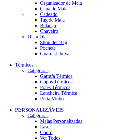
Organizador de Mala
Capa de Mala
Cadeado
Tag de Mala
Balança
Chaveiro
Dia a Dia
Shoulder Bag
Pochete
Guarda-Chuva
Térmicos
Categorias
Garrafa Térmica
Copos Térmicos
Potes Térmicos
Lancheira Térmica
Porta Vinho
PERSONALIZÁVEIS
Categorias
Malas Personalizadas
Laser
Couro
Ver Todos