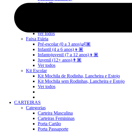
Stitch💜
Mickey e Minnie🐭🎀
Linha Pets🐾
Frozen❄️
Moana🌴
ver todos
Faixa Etária
Pré-escolar (0 a 3 anos)👶🏽
Infantil (4 a 6 anos)👦🏽
Infantojuvenil (7 a 12 anos)👦🏽
Juvenil (12+ anos)👨🏽
Ver todos
Kit Escolar
Kit Mochila de Rodinha, Lancheira e Estojo
Kit Mochila sem Rodinhas, Lancheira e Estojo
Ver todos
CARTEIRAS
Categorias
Carteira Masculina
Carteiras Femininas
Porta Cartão
Porta Passaporte