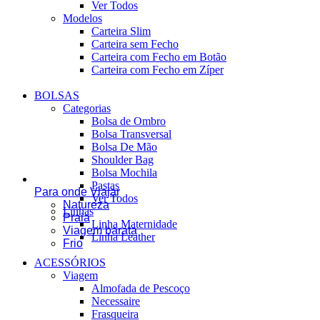
Ver Todos
Modelos
Carteira Slim
Carteira sem Fecho
Carteira com Fecho em Botão
Carteira com Fecho em Zíper
BOLSAS
Categorias
Bolsa de Ombro
Bolsa Transversal
Bolsa De Mão
Shoulder Bag
Bolsa Mochila
Pastas
Para onde Viajar
Ver Todos
Natureza
Linhas
Praia
Linha Maternidade
Viagem barata
Linha Leather
Frio
ACESSÓRIOS
Viagem
Almofada de Pescoço
Necessaire
Frasqueira