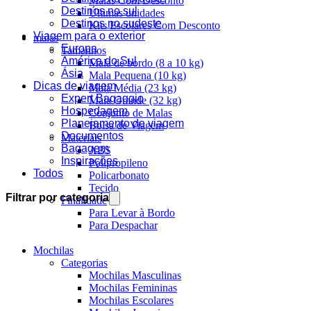
Malas Com Desconto
Destinos no sul
Últimas unidades
Destinos no sudeste
Kits Escolares Com Desconto
Viagem para o exterior
malas
Europa
Tamanhos
América do Sul
Mala de bordo (8 a 10 kg)
Ásia
Mala Pequena (10 kg)
Dicas de viagem
Mala Média (23 kg)
Expert Bagaggio
Mala Grande (32 kg)
Hospedagem
Conjunto de Malas
Planejamento de viagem
Bolsa de Viagem
Documentos
Materiais
Bagagem
ABS
Inspirações
Polipropileno
Todos
Policarbonato
Tecido
Filtrar por categoria
Finalidade
Para Levar à Bordo
Para Despachar
Mochilas
Categorias
Mochilas Masculinas
Mochilas Femininas
Mochilas Escolares