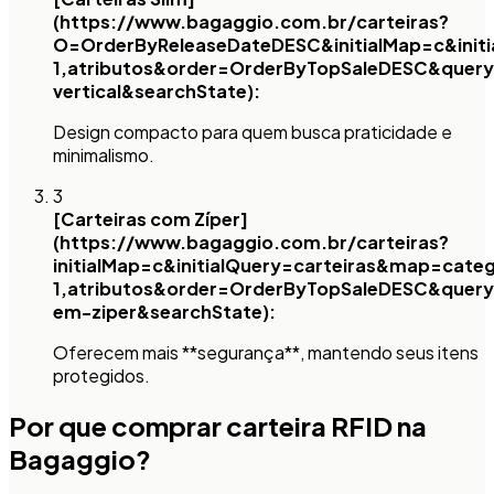
(https://www.bagaggio.com.br/carteiras?
O=OrderByReleaseDateDESC&initialMap=c&init
1,atributos&order=OrderByTopSaleDESC&query
vertical&searchState):
Design compacto para quem busca praticidade e
minimalismo.
3
[Carteiras com Zíper]
(https://www.bagaggio.com.br/carteiras?
initialMap=c&initialQuery=carteiras&map=cate
1,atributos&order=OrderByTopSaleDESC&query
em-ziper&searchState):
Oferecem mais **segurança**, mantendo seus itens
protegidos.
Por que comprar carteira RFID na
Bagaggio?