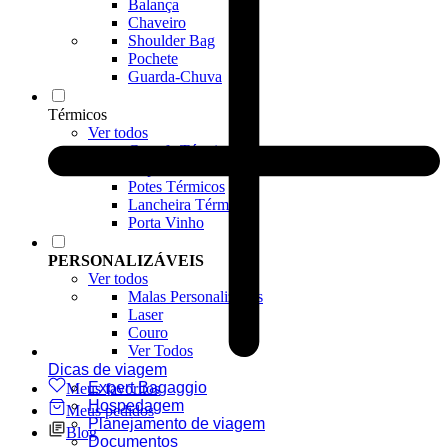
Balança
Chaveiro
Shoulder Bag
Pochete
Guarda-Chuva
Térmicos
Ver todos
Garrafa Térmica
Copos Térmicos
Potes Térmicos
Lancheira Térmica
Porta Vinho
PERSONALIZÁVEIS
Ver todos
Malas Personalizadas
Laser
Couro
Ver Todos
Dicas de viagem
Expert Bagaggio
Meus favoritos
Hospedagem
Meus pedidos
Planejamento de viagem
Blog
Documentos