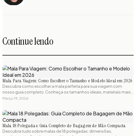
Continue lendo
Mala Para Viagem: Como Escolher o Tamanho e Modelo Ideal em 2026
Descubra como escolher a mala perfeita para sua viagem com
nosso guia completo. Conheça os tamanhos ideais, materiais mais
resistentes e regulamentações de bagagem para viajar sem
Março 19, 2026
preocupações.
Mala 18 Polegadas: Guia Completo de Bagagem de Mão Compacta
Descubra tudo sobre malas de 18 polegadas: dimensões,