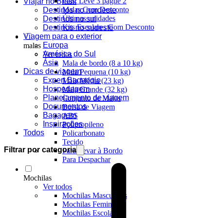
Pais: Leve 3 pague 2
Viajar no Brasil
Malas Com Desconto
Destinos no nordeste
Últimas unidades
Destinos no sul
Kits Escolares Com Desconto
Destinos no sudeste
Viagem para o exterior
Europa
malas
América do Sul
Ver todos
Ásia
Mala de bordo (8 a 10 kg)
Dicas de viagem
Mala Pequena (10 kg)
Expert Bagaggio
Mala Média (23 kg)
Hospedagem
Mala Grande (32 kg)
Planejamento de viagem
Conjunto de Malas
Documentos
Bolsa de Viagem
Bagagem
ABS
Inspirações
Polipropileno
Todos
Policarbonato
Tecido
Filtrar por categoria
Para Levar à Bordo
Para Despachar
Mochilas
Ver todos
Mochilas Masculinas
Mochilas Femininas
Mochilas Escolares