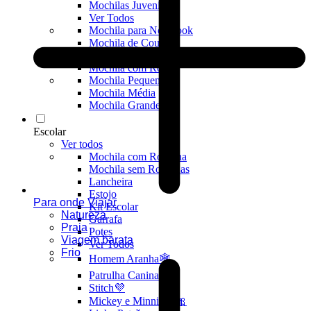
Mochilas Juvenis
Ver Todos
Mochila para Notebook
Mochila de Couro
Mochila Executiva
Mochila com Rodas
Mochila Pequena
Mochila Média
Mochila Grande
Escolar
Ver todos
Mochila com Rodinha
Mochila sem Rodinhas
Lancheira
Estojo
Para onde Viajar
Kit Escolar
Natureza
Garrafa
Praia
Potes
Viagem barata
Ver Todos
Frio
Homem Aranha🕸️
Patrulha Canina🐶
Stitch💜
Mickey e Minnie🐭🎀