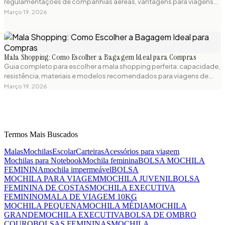
regulamentações de companhias aéreas, vantagens para viagens
curtas e os melhores modelos compactos disponíveis. Guia prático
Março 19, 2026
para escolher a mala de bordo perfeita.
Mala Shopping: Como Escolher a Bagagem Ideal para Compras
Guia completo para escolher a mala shopping perfeita: capacidade,
resistência, materiais e modelos recomendados para viagens de
compras. Dicas práticas e produtos testados para sua próxima
Março 19, 2026
aventura.
Termos Mais Buscados
Malas
Mochilas
Escolar
Carteiras
Acessórios para viagem
Mochilas para Notebook
Mochila feminina
BOLSA MOCHILA
FEMININA
mochila impermeável
BOLSA
MOCHILA PARA VIAGEM
MOCHILA JUVENIL
BOLSA
FEMININA DE COSTAS
MOCHILA EXECUTIVA
FEMININO
MALA DE VIAGEM 10KG
MOCHILA PEQUENA
MOCHILA MÉDIA
MOCHILA
GRANDE
MOCHILA EXECUTIVA
BOLSA DE OMBRO
COURO
BOLSAS FEMININAS
MOCHILA