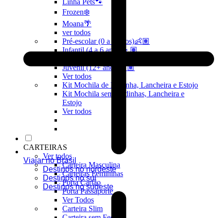
Linha Pets🐾
Frozen❄️
Moana🌴
ver todos
Pré-escolar (0 a 3 anos)👶🏽
Infantil (4 a 6 anos)👦🏽
Infantojuvenil (7 a 12 anos)👦🏽
Juvenil (12+ anos)👨🏽
Ver todos
Kit Mochila de Rodinha, Lancheira e Estojo
Kit Mochila sem Rodinhas, Lancheira e
Estojo
Ver todos
CARTEIRAS
Ver todos
Viajar no Brasil
Carteira Masculina
Destinos no nordeste
Carteiras Femininas
Destinos no sul
Porta Cartão
Destinos no sudeste
Porta Passaporte
Ver Todos
Carteira Slim
Carteira sem Fecho