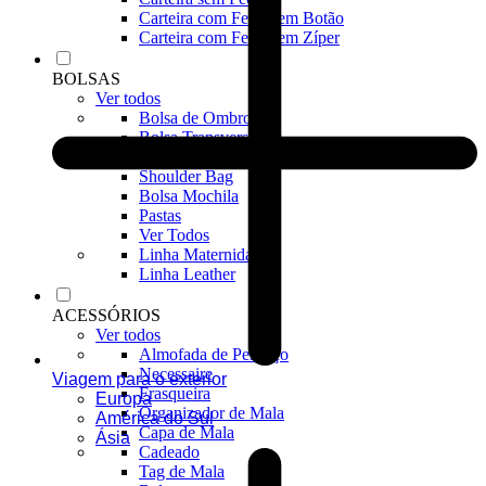
Carteira com Fecho em Botão
Carteira com Fecho em Zíper
BOLSAS
Ver todos
Bolsa de Ombro
Bolsa Transversal
Bolsa De Mão
Shoulder Bag
Bolsa Mochila
Pastas
Ver Todos
Linha Maternidade
Linha Leather
ACESSÓRIOS
Ver todos
Almofada de Pescoço
Necessaire
Viagem para o exterior
Frasqueira
Europa
Organizador de Mala
América do Sul
Capa de Mala
Ásia
Cadeado
Tag de Mala