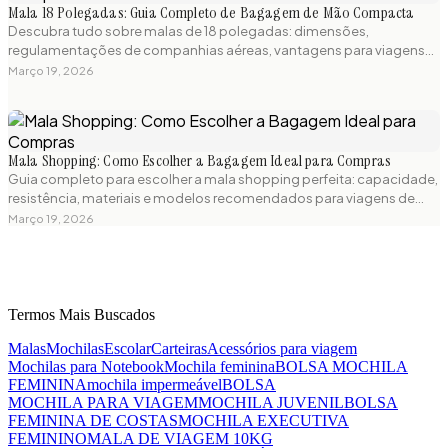
Mala 18 Polegadas: Guia Completo de Bagagem de Mão Compacta
Descubra tudo sobre malas de 18 polegadas: dimensões,
regulamentações de companhias aéreas, vantagens para viagens
curtas e os melhores modelos compactos disponíveis. Guia prático
Março 19, 2026
para escolher a mala de bordo perfeita.
Mala Shopping: Como Escolher a Bagagem Ideal para Compras
Guia completo para escolher a mala shopping perfeita: capacidade,
resistência, materiais e modelos recomendados para viagens de
compras. Dicas práticas e produtos testados para sua próxima
Março 19, 2026
aventura.
Termos Mais Buscados
Malas
Mochilas
Escolar
Carteiras
Acessórios para viagem
Mochilas para Notebook
Mochila feminina
BOLSA MOCHILA
FEMININA
mochila impermeável
BOLSA
MOCHILA PARA VIAGEM
MOCHILA JUVENIL
BOLSA
FEMININA DE COSTAS
MOCHILA EXECUTIVA
FEMININO
MALA DE VIAGEM 10KG