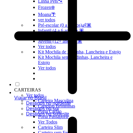
Linha Pets🐾
Frozen❄️
Moana🌴
ver todos
Pré-escolar (0 a 3 anos)👶🏽
Infantil (4 a 6 anos)👦🏽
Infantojuvenil (7 a 12 anos)👦🏽
Juvenil (12+ anos)👨🏽
Ver todos
Kit Mochila de Rodinha, Lancheira e Estojo
Kit Mochila sem Rodinhas, Lancheira e
Estojo
Ver todos
CARTEIRAS
Ver todos
Viajar no Brasil
Carteira Masculina
Destinos no nordeste
Carteiras Femininas
Destinos no sul
Porta Cartão
Destinos no sudeste
Porta Passaporte
Ver Todos
Carteira Slim
Carteira sem Fecho