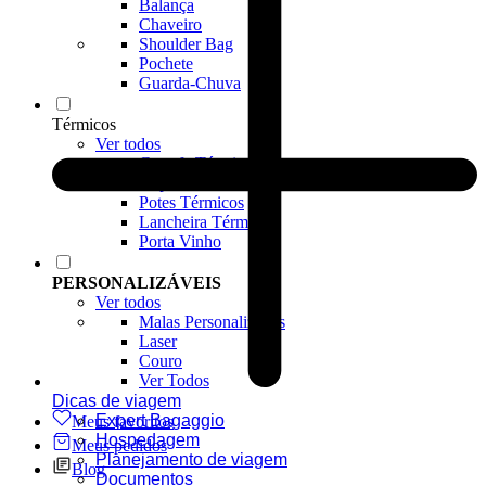
Balança
Chaveiro
Shoulder Bag
Pochete
Guarda-Chuva
Térmicos
Ver todos
Garrafa Térmica
Copos Térmicos
Potes Térmicos
Lancheira Térmica
Porta Vinho
PERSONALIZÁVEIS
Ver todos
Malas Personalizadas
Laser
Couro
Ver Todos
Dicas de viagem
Expert Bagaggio
Meus favoritos
Hospedagem
Meus pedidos
Planejamento de viagem
Blog
Documentos