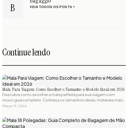
Bagaggio
B
VEJA TODOS OS POSTS
Continue lendo
Mala Para Viagem: Como Escolher o Tamanho e Modelo Ideal em 2026
Descubra como escolher a mala perfeita para sua viagem com
nosso guia completo. Conheça os tamanhos ideais, materiais mais
resistentes e regulamentações de bagagem para viajar sem
Março 19, 2026
preocupações.