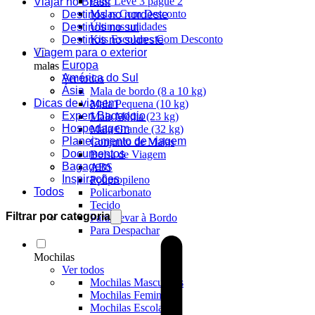
Pais: Leve 3 pague 2
Viajar no Brasil
Malas Com Desconto
Destinos no nordeste
Últimas unidades
Destinos no sul
Kits Escolares Com Desconto
Destinos no sudeste
Viagem para o exterior
Europa
malas
América do Sul
Ver todos
Ásia
Mala de bordo (8 a 10 kg)
Dicas de viagem
Mala Pequena (10 kg)
Expert Bagaggio
Mala Média (23 kg)
Hospedagem
Mala Grande (32 kg)
Planejamento de viagem
Conjunto de Malas
Documentos
Bolsa de Viagem
Bagagem
ABS
Inspirações
Polipropileno
Todos
Policarbonato
Tecido
Filtrar por categoria
Para Levar à Bordo
Para Despachar
Mochilas
Ver todos
Mochilas Masculinas
Mochilas Femininas
Mochilas Escolares