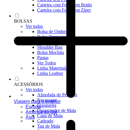
Carteira com Fecho em Botão
Carteira com Fecho em Zíper
BOLSAS
Ver todos
Bolsa de Ombro
Bolsa Transversal
Bolsa De Mão
Shoulder Bag
Bolsa Mochila
Pastas
Ver Todos
Linha Maternidade
Linha Leather
ACESSÓRIOS
Ver todos
Almofada de Pescoço
Necessaire
Viagem para o exterior
Frasqueira
Europa
Organizador de Mala
América do Sul
Capa de Mala
Ásia
Cadeado
Tag de Mala