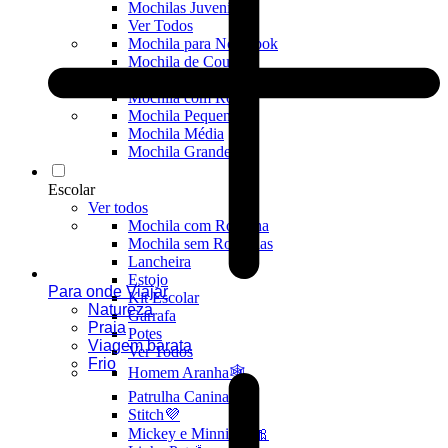
Mochilas Juvenis
Ver Todos
Mochila para Notebook
Mochila de Couro
Mochila Executiva
Mochila com Rodas
Mochila Pequena
Mochila Média
Mochila Grande
Escolar
Ver todos
Mochila com Rodinha
Mochila sem Rodinhas
Lancheira
Estojo
Para onde Viajar
Kit Escolar
Natureza
Garrafa
Praia
Potes
Viagem barata
Ver Todos
Frio
Homem Aranha🕸️
Patrulha Canina🐶
Stitch💜
Mickey e Minnie🐭🎀