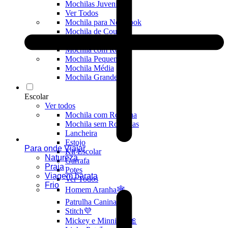
Mochilas Juvenis
Ver Todos
Mochila para Notebook
Mochila de Couro
Mochila Executiva
Mochila com Rodas
Mochila Pequena
Mochila Média
Mochila Grande
Escolar
Ver todos
Mochila com Rodinha
Mochila sem Rodinhas
Lancheira
Estojo
Para onde Viajar
Kit Escolar
Natureza
Garrafa
Praia
Potes
Viagem barata
Ver Todos
Frio
Homem Aranha🕸️
Patrulha Canina🐶
Stitch💜
Mickey e Minnie🐭🎀