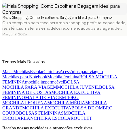
Mala Shopping: Como Escolher a Bagagem Ideal para Compras
Guia completo para escolher a mala shopping perfeita: capacidade,
resistência, materiais e modelos recomendados para viagens de
compras. Dicas práticas e produtos testados para sua próxima
Março 19, 2026
aventura.
Termos Mais Buscados
Malas
Mochilas
Escolar
Carteiras
Acessórios para viagem
Mochilas para Notebook
Mochila feminina
BOLSA MOCHILA
FEMININA
mochila impermeável
BOLSA
MOCHILA PARA VIAGEM
MOCHILA JUVENIL
BOLSA
FEMININA DE COSTAS
MOCHILA EXECUTIVA
FEMININO
MALA DE VIAGEM 10KG
MOCHILA PEQUENA
MOCHILA MÉDIA
MOCHILA
GRANDE
MOCHILA EXECUTIVA
BOLSA DE OMBRO
COURO
BOLSAS FEMININAS
MOCHILA
ESCOLAR
LANCHEIRA ESCOLAR
OUTLET
Receba nossas novidades e promoções exclusivas