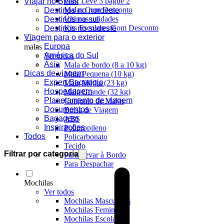
Pais: Leve 3 pague 2
Viajar no Brasil
Malas Com Desconto
Destinos no nordeste
Últimas unidades
Destinos no sul
Kits Escolares Com Desconto
Destinos no sudeste
Viagem para o exterior
Europa
malas
América do Sul
Ver todos
Ásia
Mala de bordo (8 a 10 kg)
Dicas de viagem
Mala Pequena (10 kg)
Expert Bagaggio
Mala Média (23 kg)
Hospedagem
Mala Grande (32 kg)
Planejamento de viagem
Conjunto de Malas
Documentos
Bolsa de Viagem
Bagagem
ABS
Inspirações
Polipropileno
Todos
Policarbonato
Tecido
Filtrar por categoria
Para Levar à Bordo
Para Despachar
Mochilas
Ver todos
Mochilas Masculinas
Mochilas Femininas
Mochilas Escolares