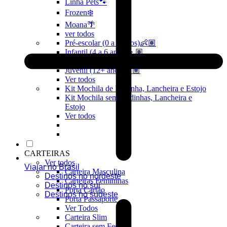
Linha Pets🐾
Frozen❄️
Moana🌴
ver todos
Pré-escolar (0 a 3 anos)👶🏽
Infantil (4 a 6 anos)👦🏽
Infantojuvenil (7 a 12 anos)👦🏽
Juvenil (12+ anos)👨🏽
Ver todos
Kit Mochila de Rodinha, Lancheira e Estojo
Kit Mochila sem Rodinhas, Lancheira e
Estojo
Ver todos
CARTEIRAS
Ver todos
Viajar no Brasil
Carteira Masculina
Destinos no nordeste
Carteiras Femininas
Destinos no sul
Porta Cartão
Destinos no sudeste
Porta Passaporte
Ver Todos
Carteira Slim
Carteira sem Fecho