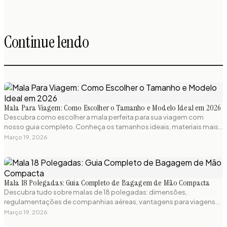
Continue lendo
Mala Para Viagem: Como Escolher o Tamanho e Modelo Ideal em 2026
Descubra como escolher a mala perfeita para sua viagem com
nosso guia completo. Conheça os tamanhos ideais, materiais mais
resistentes e regulamentações de bagagem para viajar sem
Março 19, 2026
preocupações.
Mala 18 Polegadas: Guia Completo de Bagagem de Mão Compacta
Descubra tudo sobre malas de 18 polegadas: dimensões,
regulamentações de companhias aéreas, vantagens para viagens
curtas e os melhores modelos compactos disponíveis. Guia prático
Março 19, 2026
para escolher a mala de bordo perfeita.