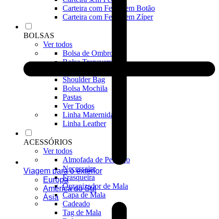
Carteira com Fecho em Botão
Carteira com Fecho em Zíper
BOLSAS
Ver todos
Bolsa de Ombro
Bolsa Transversal
Bolsa De Mão
Shoulder Bag
Bolsa Mochila
Pastas
Ver Todos
Linha Maternidade
Linha Leather
ACESSÓRIOS
Ver todos
Almofada de Pescoço
Necessaire
Viagem para o exterior
Frasqueira
Europa
Organizador de Mala
América do Sul
Capa de Mala
Ásia
Cadeado
Tag de Mala