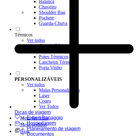
Balança
Chaveiro
Shoulder Bag
Pochete
Guarda-Chuva
Térmicos
Ver todos
Garrafa Térmica
Copos Térmicos
Potes Térmicos
Lancheira Térmica
Porta Vinho
PERSONALIZÁVEIS
Ver todos
Malas Personalizadas
Laser
Couro
Ver Todos
Dicas de viagem
Expert Bagaggio
Meus favoritos
Hospedagem
Meus pedidos
Planejamento de viagem
Blog
Documentos