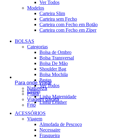
Ver Todos
Modelos
Carteira Slim
Carteira sem Fecho
Carteira com Fecho em Botão
Carteira com Fecho em Zíper
BOLSAS
Categorias
Bolsa de Ombro
Bolsa Transversal
Bolsa De Mão
Shoulder Bag
Bolsa Mochila
Pastas
Para onde Viajar
Ver Todos
Natureza
Linhas
Praia
Linha Maternidade
Viagem barata
Linha Leather
Frio
ACESSÓRIOS
Viagem
Almofada de Pescoço
Necessaire
Frasqueira