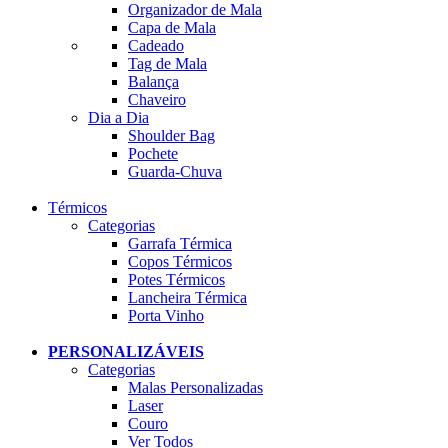
Organizador de Mala
Capa de Mala
Cadeado
Tag de Mala
Balança
Chaveiro
Dia a Dia
Shoulder Bag
Pochete
Guarda-Chuva
Térmicos
Categorias
Garrafa Térmica
Copos Térmicos
Potes Térmicos
Lancheira Térmica
Porta Vinho
PERSONALIZÁVEIS
Categorias
Malas Personalizadas
Laser
Couro
Ver Todos