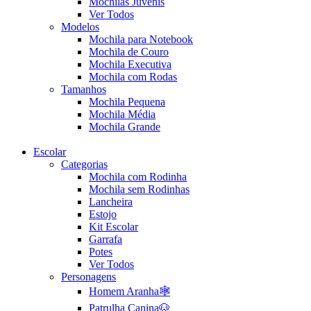
Mochilas Juvenis
Ver Todos
Modelos
Mochila para Notebook
Mochila de Couro
Mochila Executiva
Mochila com Rodas
Tamanhos
Mochila Pequena
Mochila Média
Mochila Grande
Escolar
Categorias
Mochila com Rodinha
Mochila sem Rodinhas
Lancheira
Estojo
Kit Escolar
Garrafa
Potes
Ver Todos
Personagens
Homem Aranha🕸️
Patrulha Canina🐶