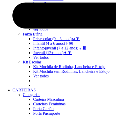
Stitch💜
Mickey e Minnie🐭🎀
Linha Pets🐾
Frozen❄️
Moana🌴
ver todos
Faixa Etária
Pré-escolar (0 a 3 anos)👶🏽
Infantil (4 a 6 anos)👦🏽
Infantojuvenil (7 a 12 anos)👦🏽
Juvenil (12+ anos)👨🏽
Ver todos
Kit Escolar
Kit Mochila de Rodinha, Lancheira e Estojo
Kit Mochila sem Rodinhas, Lancheira e Estojo
Ver todos
CARTEIRAS
Categorias
Carteira Masculina
Carteiras Femininas
Porta Cartão
Porta Passaporte