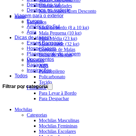
Malas Com Desconto
Destinos no sul
Últimas unidades
Destinos no sudeste
Kits Escolares Com Desconto
Viagem para o exterior
malas
Europa
Tamanhos
América do Sul
Mala de bordo (8 a 10 kg)
Ásia
Mala Pequena (10 kg)
Dicas de viagem
Mala Média (23 kg)
Expert Bagaggio
Mala Grande (32 kg)
Hospedagem
Conjunto de Malas
Planejamento de viagem
Bolsa de Viagem
Documentos
Materiais
Bagagem
ABS
Inspirações
Polipropileno
Todos
Policarbonato
Tecido
Filtrar por categoria
Finalidade
Para Levar à Bordo
Para Despachar
Mochilas
Categorias
Mochilas Masculinas
Mochilas Femininas
Mochilas Escolares